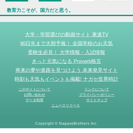
教育力こそが、国力だと思う。
大学・学部選びの動画サイト 東進TV
90日先まで大胆予報！ 全国学校のお天気
受験生必見！ 大学情報・入試情報
きっと元気になる Proverb格言
将来の夢や進路を見つけよう 未来発見サイト
時刻も天気もイベントも掲載! ナガセ世界時計
このサイトについて
リンクについて
お問い合わせ
プライバシーポリシー
データ利用
サイトマップ
ニュースリリース
Copyright © NagaseBrothers Inc.