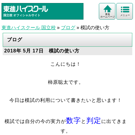
東進
国立校
オフィシャルサイト
メニュー
ホームページ
東進ハイスクール 国立校
»
ブログ
»
模試の使い方
ブログ
2018年 5月 17日 模試の使い方
こんにちは！
柿原聡太です。
今日は模試の利用について書きたいと思います！
数字
判定
模試では自分の今の実力が
と
に出てきま
す。