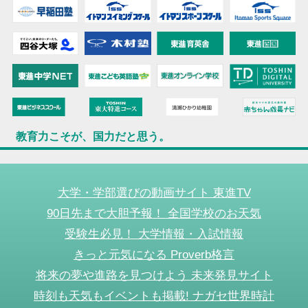
教育力こそが、国力だと思う。
大学・学部選びの動画サイト 東進TV
90日先まで大胆予報！ 全国学校のお天気
受験生必見！ 大学情報・入試情報
きっと元気になる Proverb格言
将来の夢や進路を見つけよう 未来発見サイト
時刻も天気もイベントも掲載! ナガセ世界時計