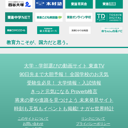
教育力こそが、国力だと思う。
大学・学部選びの動画サイト 東進TV
90日先まで大胆予報！ 全国学校のお天気
受験生必見！ 大学情報・入試情報
きっと元気になる Proverb格言
将来の夢や進路を見つけよう 未来発見サイト
時刻も天気もイベントも掲載! ナガセ世界時計
このサイトについて
リンクについて
お問い合わせ
プライバシーポリシー