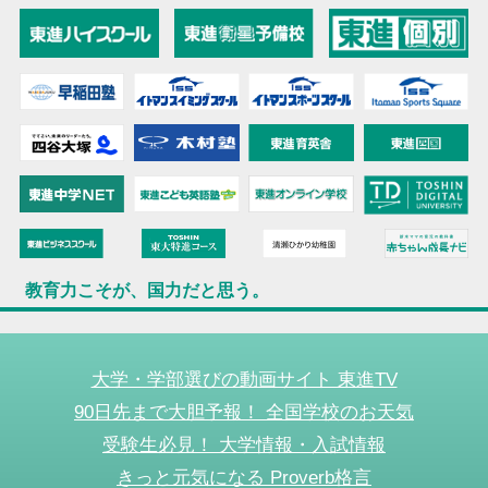
教育力こそが、国力だと思う。
大学・学部選びの動画サイト 東進TV
90日先まで大胆予報！ 全国学校のお天気
受験生必見！ 大学情報・入試情報
きっと元気になる Proverb格言