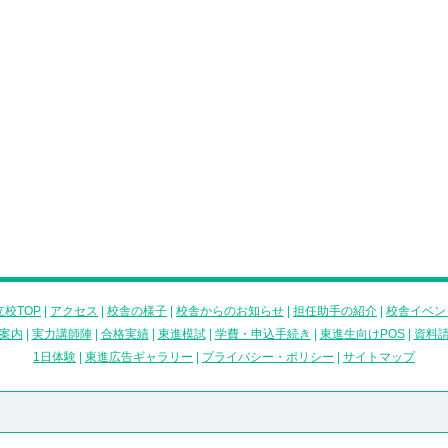
校TOP
|
アクセス
|
校舎の様子
|
校舎からのお知らせ
|
担任助手の紹介
|
校舎イベン
案内
|
実力講師陣
|
合格実績
|
東進模試
|
学費・申込手続き
|
東進生向けPOS
|
資料
1日体験
|
東進広告ギャラリー
|
プライバシー・ポリシー
|
サイトマップ