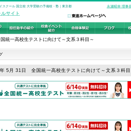
イスクール 国立校 大学受験の予備校・塾｜東京都
永瀬昭幸 理事
全国統一高校生テストに向けて～文系３科目～
グ
26年 5月 31日 全国統一高校生テストに向けて～文系３科