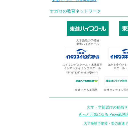
東進ハイスクール海浜幕張校
|
ナガセの教育ネットワーク
大学受験の予備校
東進ハイスクール
スイミングスクール・水泳教室
九州を中心とし
イトマンスイミングスクール
スクール・
ｲﾄﾏﾝｸﾞﾗﾝﾄﾞﾌｨｯﾄﾈｽ受付中!
東進オンライン学
東進こども英語塾
大学・学部選びの動画サイ
きっと元気になる Proverb格
大学受験予備校・塾の東進ド