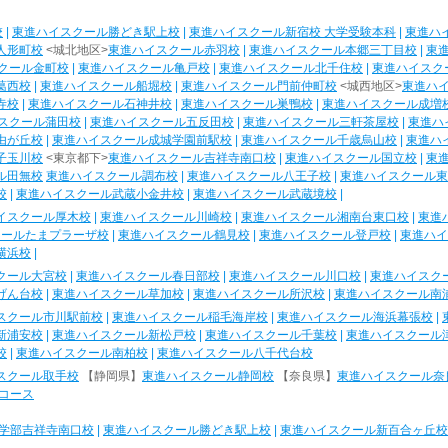
校
|
東進ハイスクール勝どき駅上校
|
東進ハイスクール新宿校 大学受験本科
|
東進ハ
人形町校
<城北地区>
東進ハイスクール赤羽校
|
東進ハイスクール本郷三丁目校
|
東
クール金町校
|
東進ハイスクール亀戸校
|
東進ハイスクール北千住校
|
東進ハイスク
葛西校
|
東進ハイスクール船堀校
|
東進ハイスクール門前仲町校
<城西地区>
東進ハ
寺校
|
東進ハイスクール石神井校
|
東進ハイスクール巣鴨校
|
東進ハイスクール成増
スクール蒲田校
|
東進ハイスクール五反田校
|
東進ハイスクール三軒茶屋校
|
東進ハ
由が丘校
|
東進ハイスクール成城学園前駅校
|
東進ハイスクール千歳烏山校
|
東進ハ
子玉川校
<東京都下>
東進ハイスクール吉祥寺南口校
|
東進ハイスクール国立校
|
東
ル田無校
東進ハイスクール調布校
|
東進ハイスクール八王子校
|
東進ハイスクール東
校
|
東進ハイスクール武蔵小金井校
|
東進ハイスクール武蔵境校
|
イスクール厚木校
|
東進ハイスクール川崎校
|
東進ハイスクール湘南台東口校
|
東進
クールたまプラーザ校
|
東進ハイスクール鶴見校
|
東進ハイスクール登戸校
|
東進ハイ
横浜校
|
クール大宮校
|
東進ハイスクール春日部校
|
東進ハイスクール川口校
|
東進ハイスク
げん台校
|
東進ハイスクール草加校
|
東進ハイスクール所沢校
|
東進ハイスクール南
スクール市川駅前校
|
東進ハイスクール稲毛海岸校
|
東進ハイスクール海浜幕張校
|
新浦安校
|
東進ハイスクール新松戸校
|
東進ハイスクール千葉校
|
東進ハイスクール
校
|
東進ハイスクール南柏校
|
東進ハイスクール八千代台校
スクール取手校
【静岡県】
東進ハイスクール静岡校
【奈良県】
東進ハイスクール奈
コース
学部吉祥寺南口校
|
東進ハイスクール勝どき駅上校
|
東進ハイスクール新百合ヶ丘校