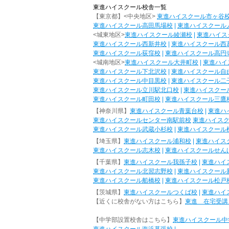
東進ハイスクール校舎一覧
【東京都】<中央地区>
東進ハイスクール市ヶ谷
東進ハイスクール高田馬場校
|
東進ハイスクール
<城東地区>
東進ハイスクール綾瀬校
|
東進ハイス
東進ハイスクール西新井校
|
東進ハイスクール西
東進ハイスクール荻窪校
|
東進ハイスクール高円
<城南地区>
東進ハイスクール大井町校
|
東進ハイ
東進ハイスクール下北沢校
|
東進ハイスクール自
東進ハイスクール中目黒校
|
東進ハイスクール二
東進ハイスクール立川駅北口校
|
東進ハイスクー
東進ハイスクール町田校
|
東進ハイスクール三鷹
【神奈川県】
東進ハイスクール青葉台校
|
東進ハ
東進ハイスクールセンター南駅前校
東進ハイス
東進ハイスクール武蔵小杉校
|
東進ハイスクール
【埼玉県】
東進ハイスクール浦和校
|
東進ハイス
東進ハイスクール志木校
|
東進ハイスクールせん
【千葉県】
東進ハイスクール我孫子校
|
東進ハイ
東進ハイスクール北習志野校
|
東進ハイスクール
東進ハイスクール船橋校
|
東進ハイスクール松戸
【茨城県】
東進ハイスクールつくば校
|
東進ハイ
【近くに校舎がない方はこちら】
東進 在宅受講
【中学部設置校舎はこちら】
東進ハイスクール中