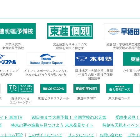
大学入試の
完全個別カリキュラムで
総合型・学校推薦型選
東進衛星予備校
成績を大巾に伸ばす
大学受験の早稲田
たスイミング
イトマンスポーツスクエアなら
阪神地区・大阪北摂に展開
小中高生の
水泳教室
あなたにぴったりが見つかる
小中高生の塾・現役予備校
東
個別指導
校
東進ビジネススクール
東進中学NET
東大特進コース
東進デジタル
ユニバーシティ
ト 東進TV
90日先まで大胆予報！ 全国学校のお天気
受験生必見！
言
将来の夢や進路を見つけよう 未来発見サイト
時刻も天気もイベン
ットコムTOP
｜
このサイトについて
｜
リンクについて
｜
お問い合わせ
｜
プライ