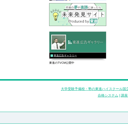
東進広告ギャラリー
東進のTVCM公開中
大学受験予備校・塾の東進ハイスクール国立
合格システム
|
講座