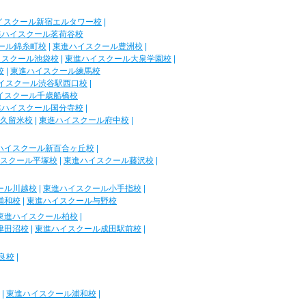
イスクール新宿エルタワー校
|
進ハイスクール茗荷谷校
ール錦糸町校
|
東進ハイスクール豊洲校
|
イスクール池袋校
|
東進ハイスクール大泉学園校
|
校
|
東進ハイスクール練馬校
イスクール渋谷駅西口校
|
イスクール千歳船橋校
進ハイスクール国分寺校
|
久留米校
|
東進ハイスクール府中校
|
ハイスクール新百合ヶ丘校
|
スクール平塚校
|
東進ハイスクール藤沢校
|
ール川越校
|
東進ハイスクール小手指校
|
浦和校
|
東進ハイスクール与野校
東進ハイスクール柏校
|
津田沼校
|
東進ハイスクール成田駅前校
|
良校
|
|
東進ハイスクール浦和校
|