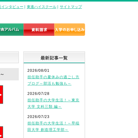
長インタビュー
|
東進ハイスクール
|
サイトマップ
最新記事一覧
2026/08/01
目～
担任助手の夏休みの過ごし方
ブログ～部活も勉強も～
2026/07/28
担任助手の大学生活！～東京
大学 文科三類 編～
2026/07/23
担任助手の大学生活！～早稲
田大学 創造理工学部～