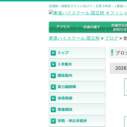
全国統一高校生テストに向けて～文系３科目～ | 東進ハ
東進ハイスクール 国立校
»
ブログ
»
ブロ
20