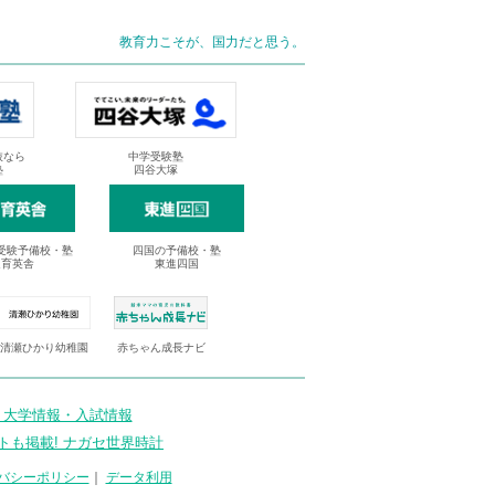
教育力こそが、国力だと思う。
抜なら
中学受験塾
塾
四谷大塚
受験予備校・塾
四国の予備校・塾
進育英舎
東進四国
清瀬ひかり幼稚園
赤ちゃん成長ナビ
 大学情報・入試情報
トも掲載! ナガセ世界時計
バシーポリシー
｜
データ利用