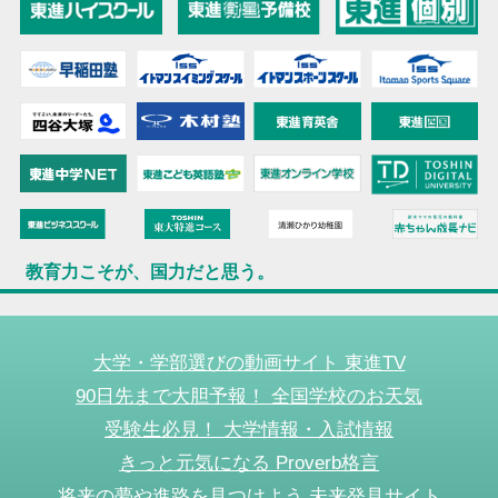
教育力こそが、国力だと思う。
大学・学部選びの動画サイト 東進TV
90日先まで大胆予報！ 全国学校のお天気
受験生必見！ 大学情報・入試情報
きっと元気になる Proverb格言
将来の夢や進路を見つけよう 未来発見サイト